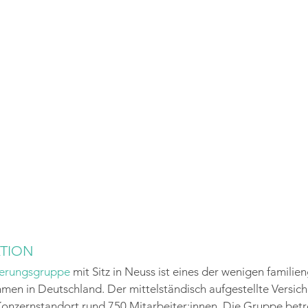
TION
herungsgruppe
 mit Sitz in Neuss ist eines der wenigen familie
en in Deutschland. Der mittelständisch aufgestellte Versich
Konzernstandort rund 750 Mitarbeiter:innen. Die Gruppe betre