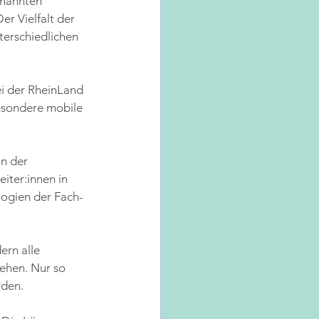
enannten 
r Vielfalt der 
erschiedlichen 
ei der RheinLand 
esondere mobile 
n der 
iter:innen in 
ologien der Fach-
ern alle 
ehen. Nur so 
rden.