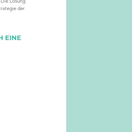
 Die Lösung 
trategie der 
 EINE 