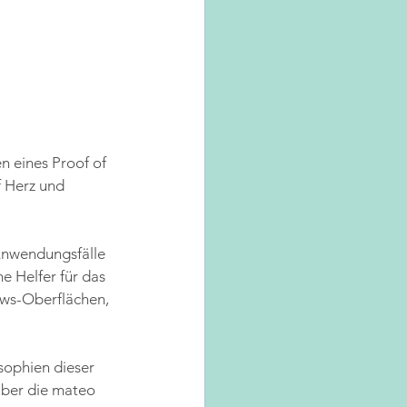
n eines Proof of 
 Herz und 
 Anwendungsfälle 
 Helfer für das 
ws-Oberflächen, 
ophien dieser 
über die mateo 