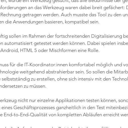
ren, wurde ein Werkzeug gesucht, das alle Bedürfnisse der g
Anforderungen an das Werkzeug waren dabei breit gefächert: De
echnung getragen werden. Auch musste das Tool zu den unt
en die Anwendungen basieren, kompatibel sein.
tig sollen im Rahmen der fortschreitenden Digitalisierung b
automatisiert getestet werden können. Dabei spielen insb
 Android, HTML 5 oder Mischformen eine Rolle.
 muss für die IT-Koordinator:innen komfortabel möglich und vo
nologie weitgehend abstrahierbar sein. So sollen die Mitarbe
e selbstständig zu erstellen, ohne sich intensiv mit den Techn
ndersetzen zu müssen.
erkzeug nicht nur einzelne Applikationen testen können, sond
ines Geschäftsprozesses ganzheitlich in den Test miteinbezi
 End-to-End-Qualität von kompletten Abläufen erreicht we