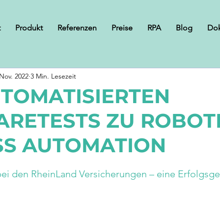
t
Produkt
Referenzen
Preise
RPA
Blog
Do
 Nov. 2022
3 Min. Lesezeit
TOMATISIERTEN
RETESTS ZU ROBOT
SS AUTOMATION
bei den RheinLand Versicherungen – eine Erfolgsge