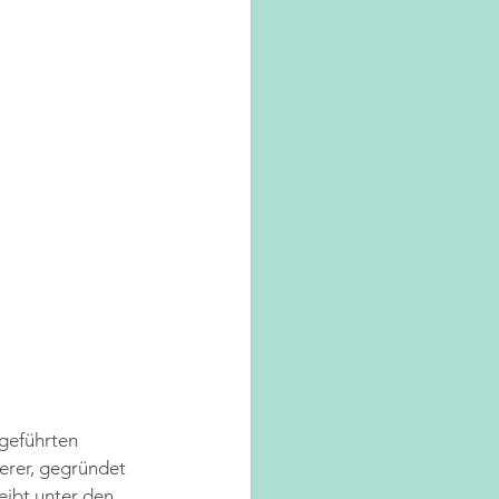
ngeführten 
erer, gegründet 
ibt unter den 