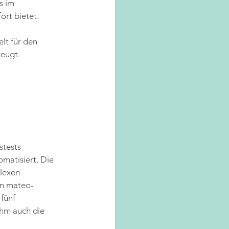
s im 
rt bietet. 
 
lt für den 
zeugt.
stests 
matisiert. Die 
lexen 
en mateo-
fünf 
hm auch die 