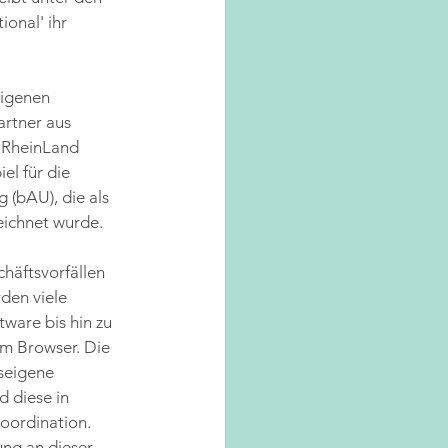
onal' ihr 
eigenen 
rtner aus 
 RheinLand 
l für die 
 (bAU), die als 
ichnet wurde. 
häftsvorfällen 
den viele 
ware bis hin zu 
m Browser. Die 
seigene 
 diese in 
oordination. 
ng an dieser 