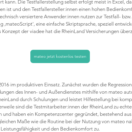
t kann. Die Testfallerstellung selbst erfolgt meist in Excel, da
ist und den Testfallersteller:innen einen hohen Bedienkomfo
echnisch versiertere Anwender:innen nutzen zur Testfall- bzw.
 ,mateoScript', eine einfache Skriptsprache, speziell entwicke
s Konzept der viadee hat die RheinLand Versicherungen über
mateo jetzt kostenlos testen
2016 im produktiven Einsatz. Zunächst wurden die Regression
ngen des Innen- und Außendienstes mithilfe von mateo auto
heinLand durch Schulungen und leistet Hilfestellung bei komp
erweile sind die Testmitarbeiter:innen der RheinLand zu echt
 und haben ein Kompetenzcenter gegründet, bestehend aus 
 gleichen Maße wie die Routine bei der Nutzung von mateo na
 Leistungsfähigkeit und den Bedienkomfort zu.