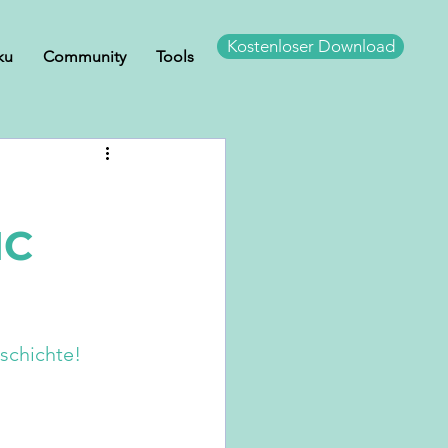
Kostenloser Download
ku
Community
Tools
IC
schichte!