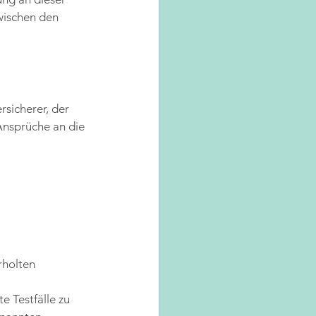
wischen den 
sicherer, der 
nsprüche an die 
rholten 
-
e Testfälle zu 