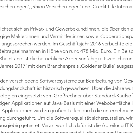
icherungen', ,Rhion Versicherungen' und ,Credit Life Internati
ichtet sich an Privat- und Gewerbekund:innen, die über den 
ige Makler:innen und Vermittler:innen sowie Kooperationspa
 angesprochen werden. Im Geschäftsjahr 2016 verbuchte die
eitragseinnahmen in Höhe von rund 478 Mio. Euro. Ein Beispie
RheinLand ist die betriebliche Arbeitsunfähigkeitsversicherung
Jahres 2017' mit dem Branchenpreis ,Goldener Bulle' ausgeze
den verschiedene Softwaresysteme zur Bearbeitung von Gesc
ungslandschaft ist historisch gewachsen. Über die Jahre wur
nologien eingesetzt: vom Großrechner über Standard-Kaufsoft
gen Applikationen auf Java-Basis mit einer Weboberfläche i
 Applikationen wird zu großen Teilen durch die unternehmen
 durchgeführt. Um die Softwarequalität sicherzustellen, wird
usgiebig getestet. Verantwortlich dafür ist die Abteilung IT-K
 Vorgaben an die Anwendungen erstellt, die nach der Umsetzu