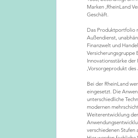
Marken ,RheinLand Vers
Geschäft.
Das Produktportfolio r
Außendienst, unabhäng
Finanzwelt und Handel
Versicherungsgruppe B
Innovationsstärke der 
,Vorsorgeprodukt des 
Bei der RheinLand wer
eingesetzt. Die Anwend
unterschiedliche Tech
modernen mehrschichti
Weiterentwicklung der
Anwendungsentwicklung
verschiedenen Stufen a
Hier werden fachliche