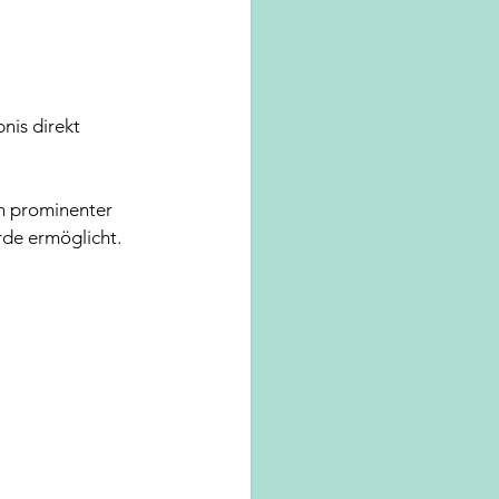
 
nis direkt 
n prominenter 
rde ermöglicht.