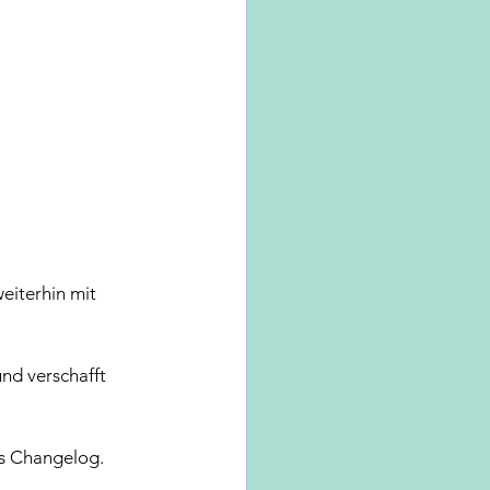
eiterhin mit 
nd verschafft 
as Changelog. 