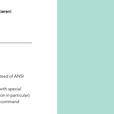
tieren!
stead of ANSI
ith special 
n in particular)
l command 