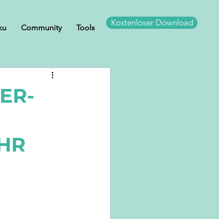
Kostenloser Download
ku
Community
Tools
ER-
HR