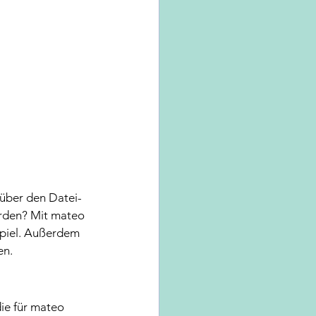
 über den Datei-
erden? Mit mateo 
spiel. Außerdem 
en.
ie für mateo 