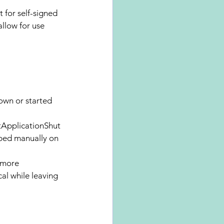
for self-signed 
llow for use 
own or started 
ApplicationShut
pped manually on 
 more 
al while leaving 