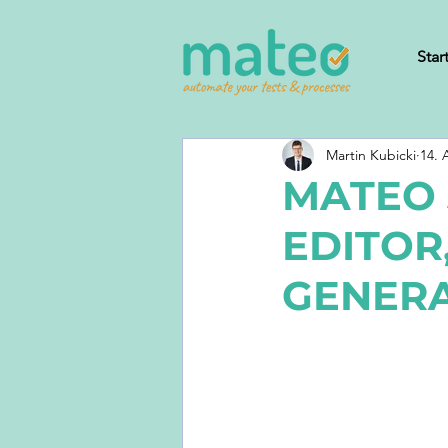
Star
Martin Kubicki
14. 
MATEO 
EDITOR
GENERA