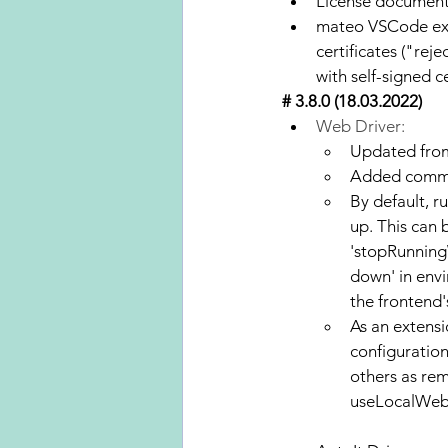
License document
mateo VSCode ext
certificates ("rej
with self-signed ce
# 3.8.0 (18.03.2022)
Web Driver:
Updated from
Added comm
By default, r
up. This can
'stopRunnin
down' in envi
the frontend'
As an extensi
configuration
others as r
useLocalWebD