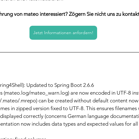
ührung von mateo interessiert? Zögern Sie nicht uns zu kontak
Jetzt Informationen anfordern!
pring4Shell): Updated to Spring Boot 2.6.6
iles (mateo.log/mateo_warn.log) are now encoded in UTF-8 in
m/.mateo/.mrepo) can be created without default content now
mes in zipped version fixed to UTF-8. This ensures filenames w
e displayed correctly (concerns German language documentatio
ation now includes data types and expected values for al