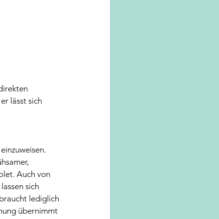
irekten 
r lässt sich 
 einzuweisen. 
ühsamer, 
olet. Auch von 
lassen sich 
raucht lediglich 
hnung übernimmt 