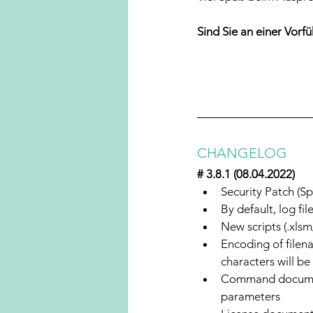
Sind Sie an einer Vorf
CHANGELOG
# 3.8.1 (08.04.2022)
Security Patch (S
By default, log f
New scripts (.xls
Encoding of filena
characters will b
Command document
parameters