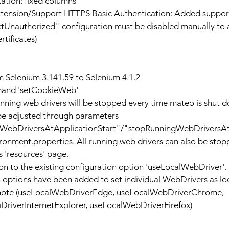
ation: fixed columns
ension/Support HTTPS Basic Authentication: Added support 
ectUnauthorized" configuration must be disabled manually to a
rtificates)
 Selenium 3.141.59 to Selenium 4.1.2
and 'setCookieWeb'
unning web drivers will be stopped every time mateo is shut d
 be adjusted through parameters 
gWebDriversAtApplicationStart"/"stopRunningWebDriversAt
ronment.properties. All running web drivers can also be sto
s 'resources' page.
on to the existing configuration option 'useLocalWebDriver',
 options have been added to set individual WebDrivers as loc
emote (useLocalWebDriverEdge, useLocalWebDriverChrome, 
riverInternetExplorer, useLocalWebDriverFirefox)