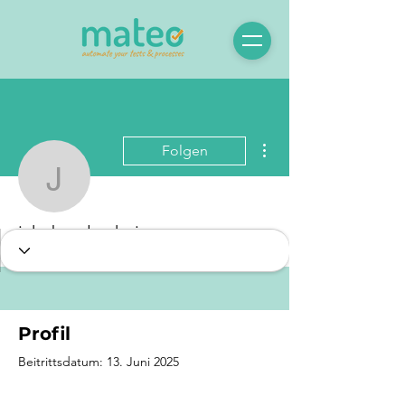
Weitere Optionen
Folgen
jakobmalmsheimer
jakobmalmsheimer
Profil
Beitrittsdatum: 13. Juni 2025